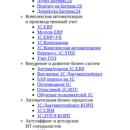
Аудит Битрикс24
Переход на Битрикс24
Доработка Битрикс24
Комплексная автоматизация
и производственный учет
1С:ERP
Модули ERP
1C:ERP+УХ
1С:Корпорация
1С:Комплексная автоматизация
Переход с 1С:УПП
Учет ГОЗ
Внедрение и развитие бизнес-систем
Автоматизация 1С:ERP
Внедрение 1С Документооборот
SAP переход на 1С
Оптимизация 1С
Отраслевой 1С:ИТС
Обучение пользователей 1С
Автоматизация бизнес-процессов
1С:Документооборот КОРП
1С:CRM
1С:ЗУП 8 КОРП
Аутстаффинг и аутсорсинг
ИТ-специалистов