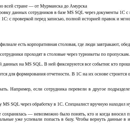
о всей стране — от Мурманска до Амурска
ровку данных сотрудников в базе MS SQL через документы 1С с
1С: с проверкой перед записью, полной историей правок и мгн
филиале есть корпоративная столовая, где люди завтракают, об
 сотрудники проходят в столовые через турникеты по пропускам.
ой данных на MS SQL. В ней фиксируются все события: кто проше
уются для формирования отчетности. В 1С на их основе строится
ать. Например, если сотрудника перевели в другое подраздел
 MS SQL через обработку в 1С. Специалист вручную находил ну
не сохранялась — невозможно было понять, кто и когда вносил 
тальные уже успевали попасть в базу. Чтобы вернуть данные в 