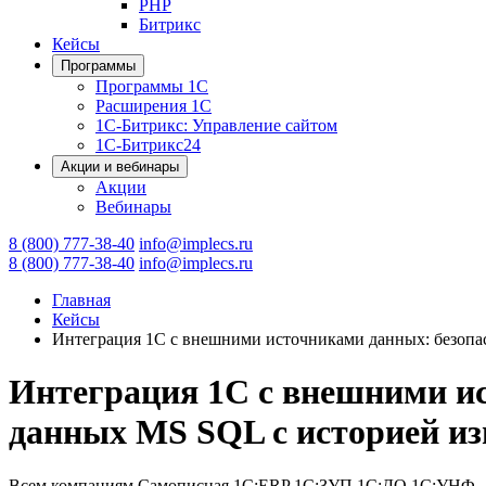
PHP
Битрикс
Кейсы
Программы
Программы 1С
Расширения 1С
1С-Битрикс: Управление сайтом
1С-Битрикс24
Акции и вебинары
Акции
Вебинары
8 (800) 777-38-40
info@implecs.ru
8 (800) 777-38-40
info@implecs.ru
Главная
Кейсы
Интеграция 1С с внешними источниками данных: безопа
Интеграция 1С с внешними и
данных MS SQL с историей и
Всем компаниям
Самописная
1С:ERP
1С:ЗУП
1С:ДО
1С:УНФ