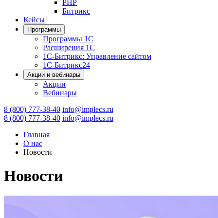
PHP
Битрикс
Кейсы
Программы
Программы 1С
Расширения 1С
1С-Битрикс: Управление сайтом
1С-Битрикс24
Акции и вебинары
Акции
Вебинары
8 (800) 777-38-40
info@implecs.ru
8 (800) 777-38-40
info@implecs.ru
Главная
О нас
Новости
Новости