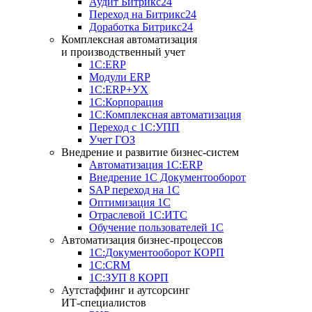
Аудит Битрикс24
Переход на Битрикс24
Доработка Битрикс24
Комплексная автоматизация
и производственный учет
1С:ERP
Модули ERP
1C:ERP+УХ
1С:Корпорация
1С:Комплексная автоматизация
Переход с 1С:УПП
Учет ГОЗ
Внедрение и развитие бизнес-систем
Автоматизация 1С:ERP
Внедрение 1С Документооборот
SAP переход на 1С
Оптимизация 1С
Отраслевой 1С:ИТС
Обучение пользователей 1С
Автоматизация бизнес-процессов
1С:Документооборот КОРП
1С:CRM
1С:ЗУП 8 КОРП
Аутстаффинг и аутсорсинг
ИТ-специалистов