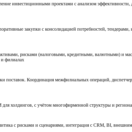
равление инвестиционными проектами с анализом эффективности,
рпоративные закупки с консолидацией потребностей, тендерами
активами, рисками (налоговыми, кредитными, валютными) и ма
 и филиалах
почки поставок. Координация межфилиальных операций, диспетче
M для холдингов, с учётом многофирменной структуры и регион
литика с рисками и сценариями, интеграция с CRM, BI, внешни