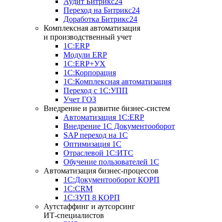
Аудит Битрикс24
Переход на Битрикс24
Доработка Битрикс24
Комплексная автоматизация
и производственный учет
1С:ERP
Модули ERP
1C:ERP+УХ
1С:Корпорация
1С:Комплексная автоматизация
Переход с 1С:УПП
Учет ГОЗ
Внедрение и развитие бизнес-систем
Автоматизация 1С:ERP
Внедрение 1С Документооборот
SAP переход на 1С
Оптимизация 1С
Отраслевой 1С:ИТС
Обучение пользователей 1С
Автоматизация бизнес-процессов
1С:Документооборот КОРП
1С:CRM
1С:ЗУП 8 КОРП
Аутстаффинг и аутсорсинг
ИТ-специалистов