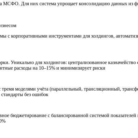
а МСФО. Для них система упрощает консолидацию данных из фи
изнесом
емы с корпоративными инструментами для холдингов, автоматиз
торки. Уникально для холдингов: централизованное казначейств
ентные расходы на 10–15% и минимизирует риски
тремя моделями учёта (параллельный, трансляционный, трансф
 стандарты без ошибок
вное бюджетирование с балансированной системой показателей 
30%