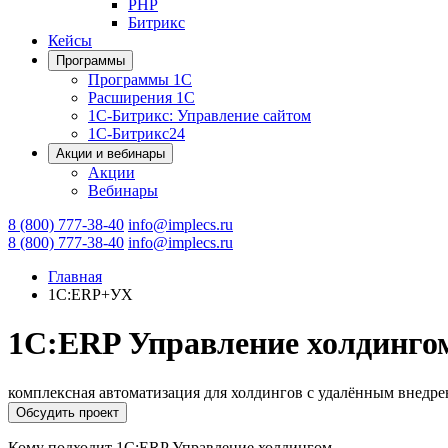
PHP
Битрикс
Кейсы
Программы
Программы 1С
Расширения 1С
1С-Битрикс: Управление сайтом
1С-Битрикс24
Акции и вебинары
Акции
Вебинары
8 (800) 777-38-40
info@implecs.ru
8 (800) 777-38-40
info@implecs.ru
Главная
1C:ERP+УХ
1С:ERP Управление холдинго
комплексная автоматизация для холдингов с удалённым внедр
Обсудить проект
Кому подходит 1С:ERP Управление холдингом