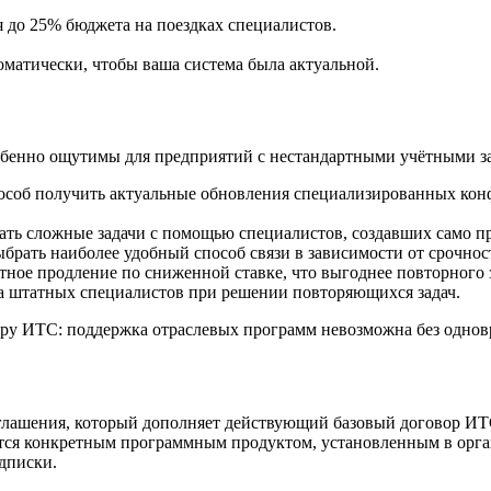
я до 25% бюджета на поездках специалистов.
оматически, чтобы ваша система была актуальной.
собенно ощутимы для предприятий с нестандартными учётными з
б получить актуальные обновления специализированных конфи
ать сложные задачи с помощью специалистов, создавших само п
рать наиболее удобный способ связи в зависимости от срочност
тное продление по сниженной ставке, что выгоднее повторного
на штатных специалистов при решении повторяющихся задач.
ору ИТС: поддержка отраслевых программ невозможна без однов
глашения, который дополняет действующий базовый договор ИТ
ется конкретным программным продуктом, установленным в орган
одписки.