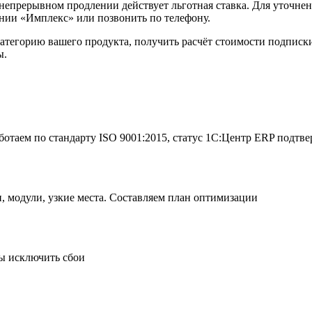
и непрерывном продлении действует льготная ставка. Для уточне
ании «Имплекс» или позвонить по телефону.
атегорию вашего продукта, получить расчёт стоимости подписк
ы.
ботаем по стандарту ISO 9001:2015, статус 1С:Центр ERP подтв
, модули, узкие места. Составляем план оптимизации
бы исключить сбои