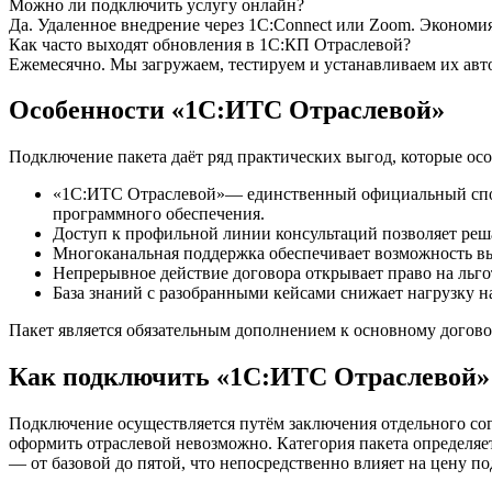
Можно ли подключить услугу онлайн?
Да. Удаленное внедрение через 1С:Connect или Zoom. Экономи
Как часто выходят обновления в 1С:КП Отраслевой?
Ежемесячно. Мы загружаем, тестируем и устанавливаем их авт
Особенности «1С:ИТС Отраслевой»
Подключение пакета даёт ряд практических выгод, которые о
«1С:ИТС Отраслевой»— единственный официальный спосо
программного обеспечения.
Доступ к профильной линии консультаций позволяет реш
Многоканальная поддержка обеспечивает возможность выб
Непрерывное действие договора открывает право на льго
База знаний с разобранными кейсами снижает нагрузку 
Пакет является обязательным дополнением к основному догов
Как подключить «1С:ИТС Отраслевой»
Подключение осуществляется путём заключения отдельного со
оформить отраслевой невозможно. Категория пакета определя
— от базовой до пятой, что непосредственно влияет на цену п