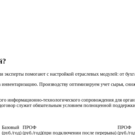
й?
ши эксперты помогают с настройкой отраслевых модулей: от бу
на инвентаризацию. Производству оптимизируем учет сырья, сни
вого информационно-технологического сопровождения для орга
договор служит обязательным условием полноценной поддержки 
Базовый
ПРОФ
ПРОФ
(руб./год)
(руб./год)(при подключении после перерыва)
(руб./го