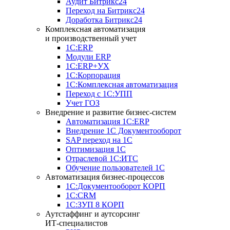
Аудит Битрикс24
Переход на Битрикс24
Доработка Битрикс24
Комплексная автоматизация
и производственный учет
1С:ERP
Модули ERP
1C:ERP+УХ
1С:Корпорация
1С:Комплексная автоматизация
Переход с 1С:УПП
Учет ГОЗ
Внедрение и развитие бизнес-систем
Автоматизация 1С:ERP
Внедрение 1С Документооборот
SAP переход на 1С
Оптимизация 1С
Отраслевой 1С:ИТС
Обучение пользователей 1С
Автоматизация бизнес-процессов
1С:Документооборот КОРП
1С:CRM
1С:ЗУП 8 КОРП
Аутстаффинг и аутсорсинг
ИТ-специалистов