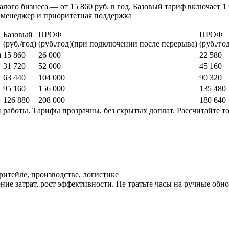
алого бизнеса — от 15 860 руб. в год. Базовый тариф включает 1
менеджер и приоритетная поддержка
Базовый
ПРОФ
ПРОФ
(руб./год)
(руб./год)(при подключении после перерыва)
(руб./го
)
15 860
26 000
22 580
31 720
52 000
45 160
63 440
104 000
90 320
95 160
156 000
135 480
126 880
208 000
180 640
 работы. Тарифы прозрачны, без скрытых доплат. Рассчитайте т
итейле, производстве, логистике
ие затрат, рост эффективности. Не тратьте часы на ручные обн