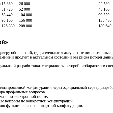
)
15 860
26 000
22 580
31 720
52 000
45 160
63 440
104 000
90 320
95 160
156 000
135 480
126 880
208 000
180 640
ой»
ерверу обновлений, где размещаются актуальные лицензионные
аммный продукт в актуальном состоянии без риска потери данн
ультаций разработчика, специалисты которой разбираются в спе
лизированной конфигурации через официальный сервер разрабо
бора профильных вопросов.
ект», по электронной почте.
вые вопросы по конкретной конфигурации.
нию функционала нестандартной конфигурации.