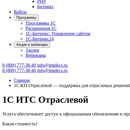
PHP
Битрикс
Кейсы
Программы
Программы 1С
Расширения 1С
1С-Битрикс: Управление сайтом
1С-Битрикс24
Акции и вебинары
Акции
Вебинары
8 (800) 777-38-40
info@implecs.ru
8 (800) 777-38-40
info@implecs.ru
Главная
1С:КП Отраслевой — поддержка для отраслевых решени
1С ИТС Отраслевой
Услуга обеспечивает доступ к официальным обновлениям и п
Какая стоимость?