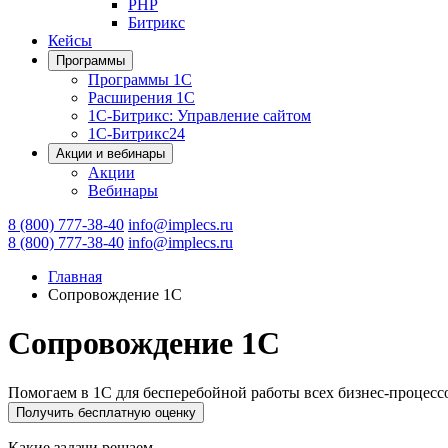
PHP
Битрикс
Кейсы
Программы
Программы 1С
Расширения 1С
1С-Битрикс: Управление сайтом
1С-Битрикс24
Акции и вебинары
Акции
Вебинары
8 (800) 777-38-40
info@implecs.ru
8 (800) 777-38-40
info@implecs.ru
Главная
Сопровождение 1С
Сопровождение 1С
Помогаем в 1С для бесперебойной работы всех бизнес-процесс
Получить бесплатную оценку
Какие задачи решаем