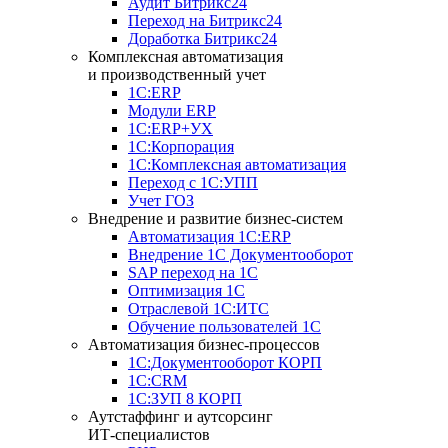
Аудит Битрикс24
Переход на Битрикс24
Доработка Битрикс24
Комплексная автоматизация
и производственный учет
1С:ERP
Модули ERP
1C:ERP+УХ
1С:Корпорация
1С:Комплексная автоматизация
Переход с 1С:УПП
Учет ГОЗ
Внедрение и развитие бизнес-систем
Автоматизация 1С:ERP
Внедрение 1С Документооборот
SAP переход на 1С
Оптимизация 1С
Отраслевой 1С:ИТС
Обучение пользователей 1С
Автоматизация бизнес-процессов
1С:Документооборот КОРП
1С:CRM
1С:ЗУП 8 КОРП
Аутстаффинг и аутсорсинг
ИТ-специалистов