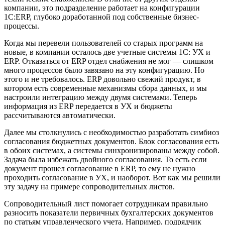
компании, это подразделение работает на конфигурации
1С:ERP, глубоко доработанной под собственные бизнес-
процессы.
Когда мы перевели пользователей со старых программ на
новые, в компании осталось две учетные системы 1С: УХ и
ERP. Отказаться от ERP отдел снабжения не мог — слишком
много процессов было завязано на эту конфигурацию. Но
этого и не требовалось. ERP довольно свежий продукт, в
котором есть современные механизмы сбора данных, и мы
настроили интеграцию между двумя системами. Теперь
информация из ERP передается в УХ и бюджеты
рассчитываются автоматически.
Далее мы столкнулись с необходимостью разработать симбиоз
согласования бюджетных документов. Блок согласования есть
в обоих системах, а системы синхронизированы между собой.
Задача была избежать двойного согласования. То есть если
документ прошел согласование в ERP, то ему не нужно
проходить согласование в УХ, и наоборот. Вот как мы решили
эту задачу на примере сопроводительных листов.
Сопроводительный лист помогает сотрудникам правильно
разносить показатели первичных бухгалтерских документов
по статьям управленческого учета. Например, подрядчик