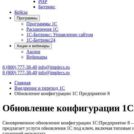
PHP
Битрикс
Кейсы
Программы
Программы 1С
Расширения 1С
1С-Битрикс: Управление сайтом
1С-Битрикс24
Акции и вебинары
Акции
Вебинары
8 (800) 777-38-40
info@implecs.ru
8 (800) 777-38-40
info@implecs.ru
Главная
Внедрение и переход 1С
Обновление конфигурации 1С Предприятие 8
Обновление конфигурации 1С
Своевременное обновление конфигурации 1С:Предприятие 8 — з
предлагает услуги обновления 1С под ключ, включая типовые 
гарантией результата.