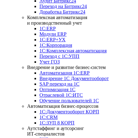
Аудит Битрикс24
Переход на Битрикс24
Доработка Битрикс24
Комплексная автоматизация
и производственный учет
1С:ERP
Модули ERP
1C:ERP+УХ
1С:Корпорация
1С:Комплексная автоматизация
Переход с 1С:УПП
Учет ГОЗ
Внедрение и развитие бизнес-систем
Автоматизация 1С:ERP
Внедрение 1С Документооборот
SAP переход на 1С
Оптимизация 1С
Отраслевой 1С:ИТС
Обучение пользователей 1С
Автоматизация бизнес-процессов
1С:Документооборот КОРП
1С:CRM
1С:ЗУП 8 КОРП
Аутстаффинг и аутсорсинг
ИТ-специалистов