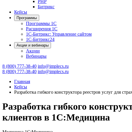
PHP
Битрикс
Кейсы
Программы
Программы 1С
Расширения 1С
1С-Битрикс: Управление сайтом
1С-Битрикс24
Акции и вебинары
Акции
Вебинары
8 (800) 777-38-40
info@implecs.ru
8 (800) 777-38-40
info@implecs.ru
Главная
Кейсы
Разработка гибкого конструктора реестров услуг для ст
Разработка гибкого конструк
клиентов в 1С:Медицина
Медицина
1С:Медицина