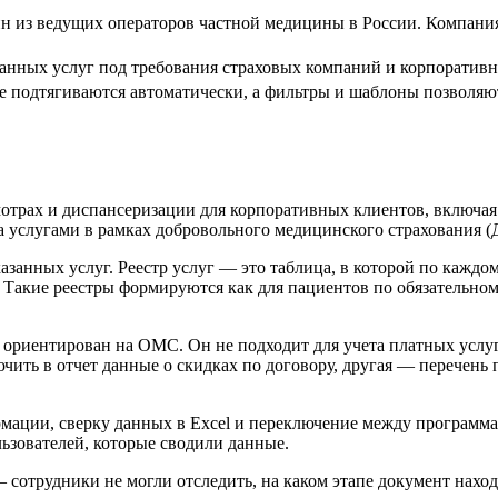
 из ведущих операторов частной медицины в России. Компания
занных услуг под требования страховых компаний и корпоратив
ые подтягиваются автоматически, а фильтры и шаблоны позволя
мотрах и диспансеризации для корпоративных клиентов, включ
а услугами в рамках добровольного медицинского страхования 
казанных услуг. Реестр услуг — это таблица, в которой по каж
. Такие реестры формируются как для пациентов по обязательно
 ориентирован на ОМС. Он не подходит для учета платных услуг
ючить в отчет данные о скидках по договору, другая — перечен
мации, сверку данных в Excel и переключение между программам
льзователей, которые сводили данные.
 сотрудники не могли отследить, на каком этапе документ находи