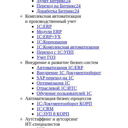
Аудит Битрикс24
Переход на Битрикс24
Доработка Битрикс24
Комплексная автоматизация
и производственный учет
1С:ERP
Модули ERP
1C:ERP+УХ
1С:Корпорация
1С:Комплексная автоматизация
Переход с 1С:УПП
Учет ГОЗ
Внедрение и развитие бизнес-систем
Автоматизация 1С:ERP
Внедрение 1С Документооборот
SAP переход на 1С
Оптимизация 1С
Отраслевой 1С:ИТС
Обучение пользователей 1С
Автоматизация бизнес-процессов
1С:Документооборот КОРП
1С:CRM
1С:ЗУП 8 КОРП
Аутстаффинг и аутсорсинг
ИТ-специалистов