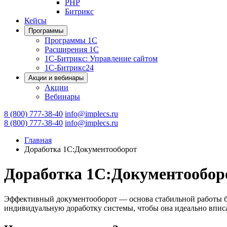
PHP
Битрикс
Кейсы
Программы
Программы 1С
Расширения 1С
1С-Битрикс: Управление сайтом
1С-Битрикс24
Акции и вебинары
Акции
Вебинары
8 (800) 777-38-40
info@implecs.ru
8 (800) 777-38-40
info@implecs.ru
Главная
Доработка 1С:Документооборот
Доработка 1С:Документообор
Эффективный документооборот — основа стабильной работы б
индивидуальную доработку системы, чтобы она идеально вписа