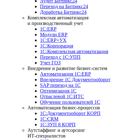
Аудит Битрикс24
Переход на Битрикс24
Доработка Битрикс24
Комплексная автоматизация
и производственный учет
1С:ERP
Модули ERP
1C:ERP+УХ
1С:Корпорация
1С:Комплексная автоматизация
Переход с 1С:УПП
Учет ГОЗ
Внедрение и развитие бизнес-систем
Автоматизация 1С:ERP
Внедрение 1С Документооборот
SAP переход на 1С
Оптимизация 1С
Отраслевой 1С:ИТС
Обучение пользователей 1С
Автоматизация бизнес-процессов
1С:Документооборот КОРП
1С:CRM
1С:ЗУП 8 КОРП
Аутстаффинг и аутсорсинг
ИТ-специалистов