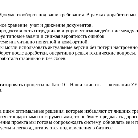
Документооборот под ваши требования. В рамках доработки мы
ое хранение, учет и движение документов.
продуктивность сотрудников и упростят взаимодействие между о
я типовые задачи и снижая вероятность ошибок.
стеме интуитивно понятной и комфортной.
вы могли использовать актуальные версии без потери настроенн
рот после доработки, оперативно решая технические вопросы.
аботала стабильно и без сбоев.
томатизировать процессы на базе 1С. Наши клиенты — компа
а.
, а ищем оптимальные решения, которые избавляют от лишних тра
ется стандартными инструментами, то не будем предлагать дорог
ения проекта мы готовы сопровождать систему, обновлять ее и 
емы и легко адаптируются под изменения в бизнесе.