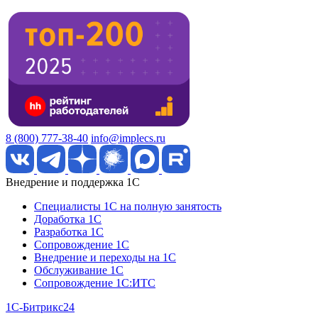
8 (800) 777-38-40
info@implecs.ru
Внедрение и поддержка 1C
Специалисты 1C на полную занятость
Доработка 1C
Разработка 1C
Сопровождение 1C
Внедрение и переходы на 1C
Обслуживание 1C
Сопровождение 1C:ИТС
1С-Битрикс24