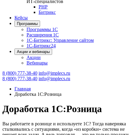
ИТ-специалистов
PHP
Битрикс
Кейсы
Программы
Программы 1С
Расширения 1С
1С-Битрикс: Управление сайтом
1С-Битрикс24
Акции и вебинары
Акции
Вебинары
8 (800) 777-38-40
info@implecs.ru
8 (800) 777-38-40
info@implecs.ru
Главная
Доработка 1С:Розница
Доработка 1С:Розница
Вы работаете в рознице и используете 1С? Тогда наверняка
сталкивались с ситуациями, когда «из коробки» система не
решает всех задач. А ведь торговля — это не только продажи.