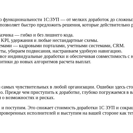
нию функциональности 1С:ЗУП — от мелких доработок до сложн
 позволяет быстро предложить решения, которые действительно 
зчика — гибко и без лишнего кода.
 KPI, удержания и любые нестандартные схемы.
емами — кадровыми порталами, учетными системами, CRM.
ы, убираем подвисания, настраиваем удобную навигацию.
все индивидуальные доработки и обеспечивая совместимость с
итики до новых алгоритмов расчета выплат.
самых чувствительных в любой организации. Ошибки здесь стоят
. Прежде чем приступить к доработке, глубоко погружаемся в 
 о возможностях и рисках.
 и поступим. Это снижает стоимость доработки 1С ЗУП и сокра
проверенных исполнителей и выступим на вашей стороне как те