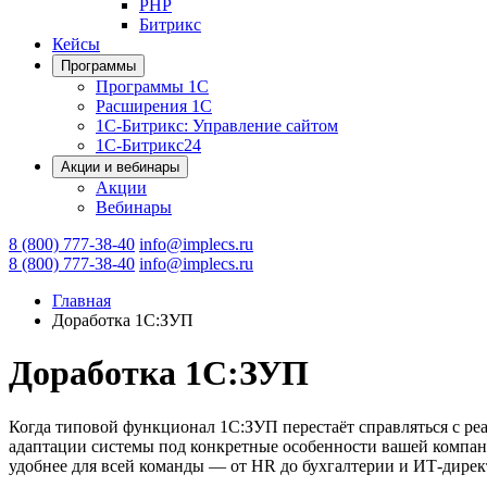
PHP
Битрикс
Кейсы
Программы
Программы 1С
Расширения 1С
1С-Битрикс: Управление сайтом
1С-Битрикс24
Акции и вебинары
Акции
Вебинары
8 (800) 777-38-40
info@implecs.ru
8 (800) 777-38-40
info@implecs.ru
Главная
Доработка 1С:ЗУП
Доработка 1С:ЗУП
Когда типовой функционал 1С:ЗУП перестаёт справляться с ре
адаптации системы под конкретные особенности вашей компани
удобнее для всей команды — от HR до бухгалтерии и ИТ-дирек