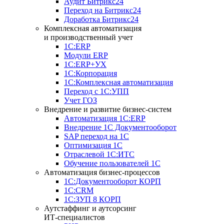
Аудит Битрикс24
Переход на Битрикс24
Доработка Битрикс24
Комплексная автоматизация
и производственный учет
1С:ERP
Модули ERP
1C:ERP+УХ
1С:Корпорация
1С:Комплексная автоматизация
Переход с 1С:УПП
Учет ГОЗ
Внедрение и развитие бизнес-систем
Автоматизация 1С:ERP
Внедрение 1С Документооборот
SAP переход на 1С
Оптимизация 1С
Отраслевой 1С:ИТС
Обучение пользователей 1С
Автоматизация бизнес-процессов
1С:Документооборот КОРП
1С:CRM
1С:ЗУП 8 КОРП
Аутстаффинг и аутсорсинг
ИТ-специалистов