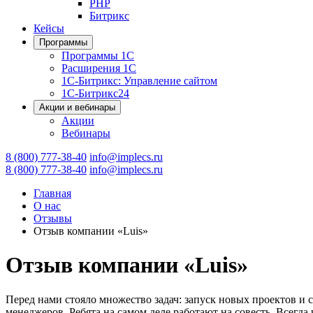
PHP
Битрикс
Кейсы
Программы
Программы 1С
Расширения 1С
1С-Битрикс: Управление сайтом
1С-Битрикс24
Акции и вебинары
Акции
Вебинары
8 (800) 777-38-40
info@implecs.ru
8 (800) 777-38-40
info@implecs.ru
Главная
О нас
Отзывы
Отзыв компании «Luis»
Отзыв компании «Luis»
Перед нами стояло множество задач: запуск новых проектов и 
менеджеров. Ребята на самом деле работают на совесть. Всегда 