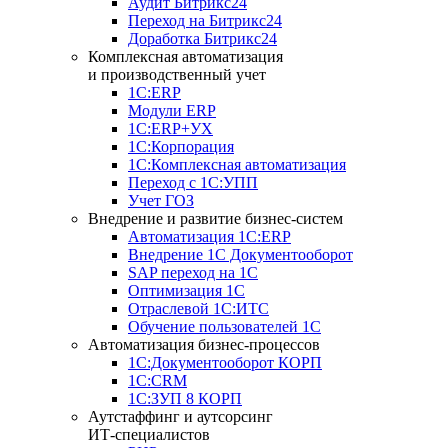
Аудит Битрикс24
Переход на Битрикс24
Доработка Битрикс24
Комплексная автоматизация
и производственный учет
1С:ERP
Модули ERP
1C:ERP+УХ
1С:Корпорация
1С:Комплексная автоматизация
Переход с 1С:УПП
Учет ГОЗ
Внедрение и развитие бизнес-систем
Автоматизация 1С:ERP
Внедрение 1С Документооборот
SAP переход на 1С
Оптимизация 1С
Отраслевой 1С:ИТС
Обучение пользователей 1С
Автоматизация бизнес-процессов
1С:Документооборот КОРП
1С:CRM
1С:ЗУП 8 КОРП
Аутстаффинг и аутсорсинг
ИТ-специалистов