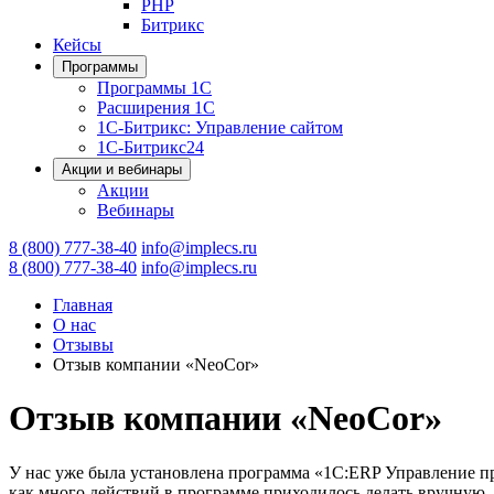
PHP
Битрикс
Кейсы
Программы
Программы 1С
Расширения 1С
1С-Битрикс: Управление сайтом
1С-Битрикс24
Акции и вебинары
Акции
Вебинары
8 (800) 777-38-40
info@implecs.ru
8 (800) 777-38-40
info@implecs.ru
Главная
О нас
Отзывы
Отзыв компании «NeoCor»
Отзыв компании «NeoCor»
У нас уже была установлена программа «1С:ERP Управление п
как много действий в программе приходилось делать вручную.