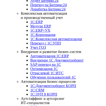
Аудит Битрикс24
Переход на Битрикс24
Доработка Битрикс24
Комплексная автоматизация
и производственный учет
1С:ERP
Модули ERP
1C:ERP+УХ
1С:Корпорация
1С:Комплексная автоматизация
Переход с 1С:УПП
Учет ГОЗ
Внедрение и развитие бизнес-систем
Автоматизация 1С:ERP
Внедрение 1С Документооборот
SAP переход на 1С
Оптимизация 1С
Отраслевой 1С:ИТС
Обучение пользователей 1С
Автоматизация бизнес-процессов
1С:Документооборот КОРП
1С:CRM
1С:ЗУП 8 КОРП
Аутстаффинг и аутсорсинг
ИТ-специалистов