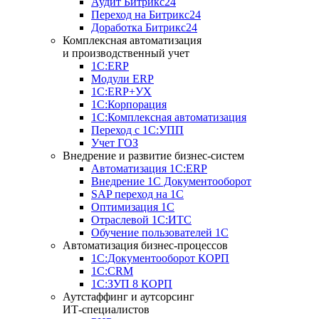
Аудит Битрикс24
Переход на Битрикс24
Доработка Битрикс24
Комплексная автоматизация
и производственный учет
1С:ERP
Модули ERP
1C:ERP+УХ
1С:Корпорация
1С:Комплексная автоматизация
Переход с 1С:УПП
Учет ГОЗ
Внедрение и развитие бизнес-систем
Автоматизация 1С:ERP
Внедрение 1С Документооборот
SAP переход на 1С
Оптимизация 1С
Отраслевой 1С:ИТС
Обучение пользователей 1С
Автоматизация бизнес-процессов
1С:Документооборот КОРП
1С:CRM
1С:ЗУП 8 КОРП
Аутстаффинг и аутсорсинг
ИТ-специалистов