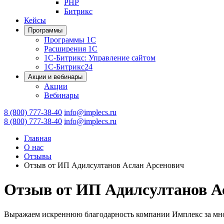
PHP
Битрикс
Кейсы
Программы
Программы 1С
Расширения 1С
1С-Битрикс: Управление сайтом
1С-Битрикс24
Акции и вебинары
Акции
Вебинары
8 (800) 777-38-40
info@implecs.ru
8 (800) 777-38-40
info@implecs.ru
Главная
О нас
Отзывы
Отзыв от ИП Адилсултанов Аслан Арсенович
Отзыв от ИП Адилсултанов А
Выражаем искреннюю благодарность компании Имплекс за мног