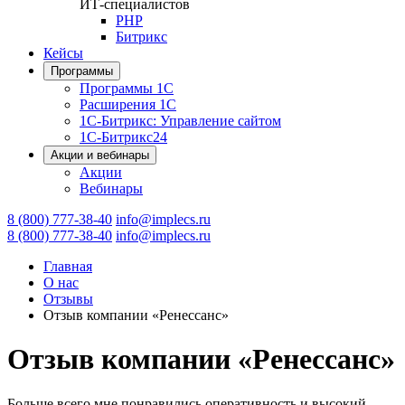
ИТ-специалистов
PHP
Битрикс
Кейсы
Программы
Программы 1С
Расширения 1С
1С-Битрикс: Управление сайтом
1С-Битрикс24
Акции и вебинары
Акции
Вебинары
8 (800) 777-38-40
info@implecs.ru
8 (800) 777-38-40
info@implecs.ru
Главная
О нас
Отзывы
Отзыв компании «Ренессанс»
Отзыв компании «Ренессанс»
Больше всего мне понравились оперативность и высокий