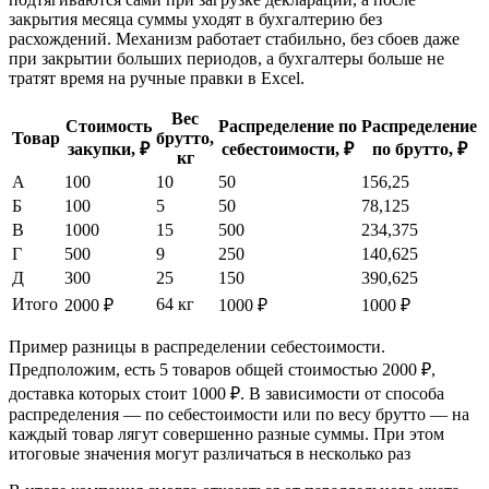
закрытия месяца суммы уходят в бухгалтерию без
расхождений. Механизм работает стабильно, без сбоев даже
при закрытии больших периодов, а бухгалтеры больше не
тратят время на ручные правки в Excel.
Вес
Стоимость
Распределение по
Распределение
Товар
брутто,
закупки, ₽
себестоимости, ₽
по брутто, ₽
кг
А
100
10
50
156,25
Б
100
5
50
78,125
В
1000
15
500
234,375
Г
500
9
250
140,625
Д
300
25
150
390,625
Итого
64 кг
2000 ₽
1000 ₽
1000 ₽
Пример разницы в распределении себестоимости.
Предположим, есть 5 товаров общей стоимостью 2000 ₽,
доставка которых стоит 1000 ₽. В зависимости от способа
распределения — по себестоимости или по весу брутто — на
каждый товар лягут совершенно разные суммы. При этом
итоговые значения могут различаться в несколько раз