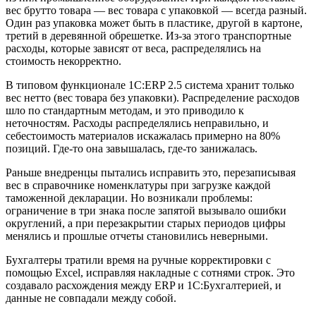
вес брутто товара — вес товара с упаковкой — всегда разный.
Один раз упаковка может быть в пластике, другой в картоне,
третий в деревянной обрешетке. Из-за этого транспортные
расходы, которые зависят от веса, распределялись на
стоимость некорректно.
В типовом функционале 1С:ERP 2.5 система хранит только
вес нетто (вес товара без упаковки). Распределение расходов
шло по стандартным методам, и это приводило к
неточностям. Расходы распределялись неправильно, и
себестоимость материалов искажалась примерно на 80%
позиций. Где-то она завышалась, где-то занижалась.
Раньше внедренцы пытались исправить это, перезаписывая
вес в справочнике номенклатуры при загрузке каждой
таможенной декларации. Но возникали проблемы:
ограничение в три знака после запятой вызывало ошибки
округлений, а при перезакрытии старых периодов цифры
менялись и прошлые отчеты становились неверными.
Бухгалтеры тратили время на ручные корректировки с
помощью Excel, исправляя накладные с сотнями строк. Это
создавало расхождения между ERP и 1С:Бухгалтерией, и
данные не совпадали между собой.