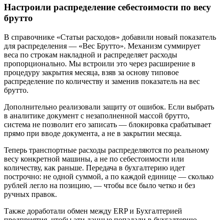
Настроили распределение себестоимости по весу
брутто
В справочнике «Статьи расходов» добавили новый показатель
для распределения — «Вес Брутто». Механизм суммирует
веса по строкам накладной и распределяет расходы
пропорционально. Мы встроили это через расширение в
процедуру закрытия месяца, взяв за основу типовое
распределение по количеству и заменив показатель на вес
брутто.
Дополнительно реализовали защиту от ошибок. Если выбрать
в аналитике документ с незаполненной массой брутто,
система не позволит его записать — блокировка срабатывает
прямо при вводе документа, а не в закрытии месяца.
Теперь транспортные расходы распределяются по реальному
весу конкретной машины, а не по себестоимости или
количеству, как раньше. Передача в бухгалтерию идет
построчно: не одной суммой, а по каждой единице — сколько
рублей легло на позицию, — чтобы все было четко и без
ручных правок.
Также доработали обмен между ERP и Бухгалтерией
предприятия, чтобы эти данные попадали в бухгалтерию