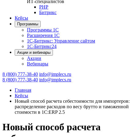
ИТ-специалистов
PHP
Битрикс
Кейсы
Программы
Программы 1С
Расширения 1С
1С-Битрикс: Управление сайтом
1С-Битрикс24
Акции и вебинары
Акции
Вебинары
8 (800) 777-38-40
info@implecs.ru
8 (800) 777-38-40
info@implecs.ru
Главная
Кейсы
Новый способ расчета себестоимости для импортеров:
распределение расходов по весу брутто и таможенной
стоимости в 1С:ERP 2.5
Новый способ расчета