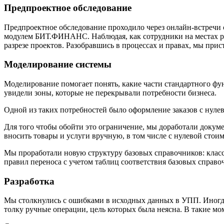
Предпроектное обследование
Предпроектное обследование проходило через онлайн-встречи 
модулем БИТ.ФИНАНС. Наблюдая, как сотрудники на местах ра
разрезе проектов. Разобравшись в процессах и правах, мы пр
Моделирование системы
Моделирование помогает понять, какие части стандартного ф
увидели зоны, которые не перекрывали потребности бизнеса.
Одной из таких потребностей было оформление заказов с нуле
Для того чтобы обойти это ограничение, мы доработали докум
вносить товары и услуги вручную, в том числе с нулевой ст
Мы проработали новую структуру базовых справочников: класси
правил переноса с учетом таблиц соответствия базовых справ
Разработка
Мы столкнулись с ошибками в исходных данных в УПП. Иногда 
толку ручные операции, цель которых была неясна. В такие мо