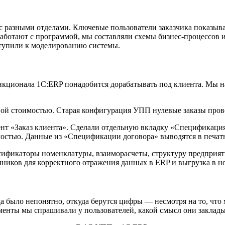
с разными отделами. Ключевые пользователи заказчика показыва
ботают с программой, мы составляли схемы бизнес-процессов и
иступили к моделированию системы.
ункционала 1С:ERP понадобится дорабатывать под клиента. Мы 
вой стоимостью. Старая конфигурация УПП нулевые заказы прово
ент «Заказ клиента». Сделали отдельную вкладку «Спецификация
оимостью. Данные из «Спецификации договора» выводятся в печ
фикаторы номенклатуры, взаиморасчеты, структуру предприятия,
очников для корректного отражения данных в ERP и выгрузка в 
было непонятно, откуда берутся цифры — несмотря на то, что 
менты мы спрашивали у пользователей, какой смысл они закладыв