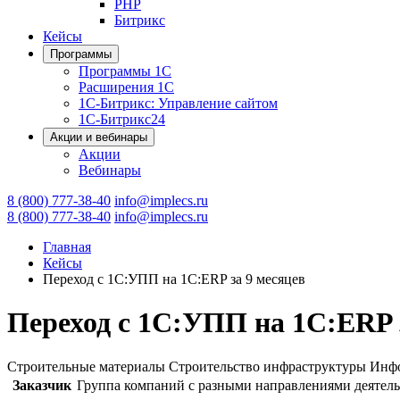
PHP
Битрикс
Кейсы
Программы
Программы 1С
Расширения 1С
1С-Битрикс: Управление сайтом
1С-Битрикс24
Акции и вебинары
Акции
Вебинары
8 (800) 777-38-40
info@implecs.ru
8 (800) 777-38-40
info@implecs.ru
Главная
Кейсы
Переход с 1С:УПП на 1С:ERP за 9 месяцев
Переход с 1С:УПП на 1С:ERP 
Строительные материалы
Строительство инфраструктуры
Инфо
Заказчик
Группа компаний с разными направлениями деятел