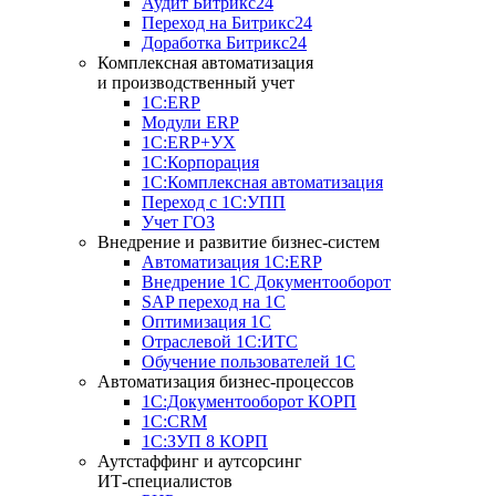
Аудит Битрикс24
Переход на Битрикс24
Доработка Битрикс24
Комплексная автоматизация
и производственный учет
1С:ERP
Модули ERP
1C:ERP+УХ
1С:Корпорация
1С:Комплексная автоматизация
Переход с 1С:УПП
Учет ГОЗ
Внедрение и развитие бизнес-систем
Автоматизация 1С:ERP
Внедрение 1С Документооборот
SAP переход на 1С
Оптимизация 1С
Отраслевой 1С:ИТС
Обучение пользователей 1С
Автоматизация бизнес-процессов
1С:Документооборот КОРП
1С:CRM
1С:ЗУП 8 КОРП
Аутстаффинг и аутсорсинг
ИТ-специалистов