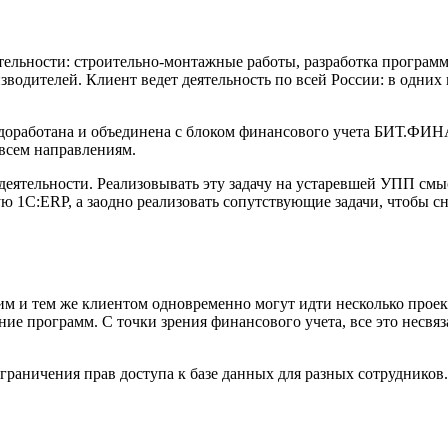
ятельности: строительно-монтажные работы, разработка програ
водителей. Клиент ведет деятельность по всей России: в одни
а доработана и объединена с блоком финансового учета БИТ.ФИ
 всем направлениям.
деятельности. Реализовывать эту задачу на устаревшей УПП смыс
 1С:ERP, а заодно реализовать сопутствующие задачи, чтобы сни
им и тем же клиентом одновременно могут идти несколько проек
ие программ. С точки зрения финансового учета, все это несвя
азграничения прав доступа к базе данных для разных сотруднико