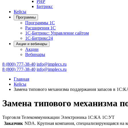
PHP
Битрикс
Кейсы
Программы
Программы 1С
Расширения 1С
1С-Битрикс: Управление сайтом
1С-Битрикс24
Акции и вебинары
Акции
Вебинары
8 (800) 777-38-40
info@implecs.ru
8 (800) 777-38-40
info@implecs.ru
Главная
Кейсы
Замена типового механизма поддержания запасов в 1С:К
Замена типового механизма по
Торговля
Телекоммуникации
Электроника
1С:КА
1С:УТ
Заказчик
NDA. Крупная компания, специализирующаяся на ко