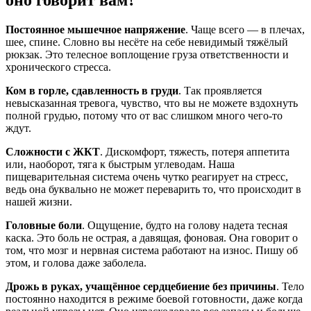
Постоянное мышечное напряжение
. Чаще всего — в плечах,
шее, спине. Словно вы несёте на себе невидимый тяжёлый
рюкзак. Это телесное воплощение груза ответственности и
хронического стресса.
Ком в горле, сдавленность в груди
. Так проявляется
невысказанная тревога, чувство, что вы не можете вздохнуть
полной грудью, потому что от вас слишком много чего-то
ждут.
Сложности с ЖКТ
. Дискомфорт, тяжесть, потеря аппетита
или, наоборот, тяга к быстрым углеводам. Наша
пищеварительная система очень чутко реагирует на стресс,
ведь она буквально не может переварить то, что происходит в
нашей жизни.
Головные боли
. Ощущение, будто на голову надета тесная
каска. Это боль не острая, а давящая, фоновая. Она говорит о
том, что мозг и нервная система работают на износ. Пишу об
этом, и голова даже заболела.
Дрожь в руках, учащённое сердцебиение без причины
. Тело
постоянно находится в режиме боевой готовности, даже когда