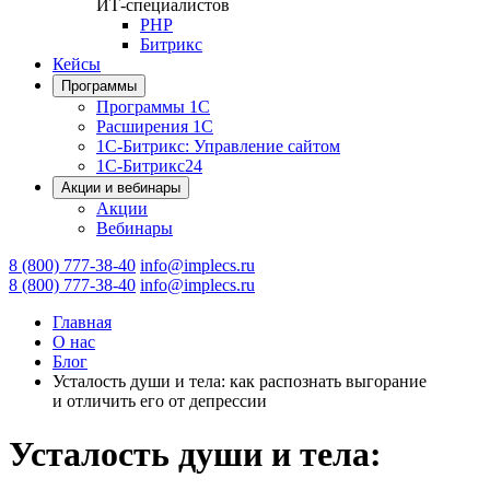
ИТ-специалистов
PHP
Битрикс
Кейсы
Программы
Программы 1С
Расширения 1С
1С-Битрикс: Управление сайтом
1С-Битрикс24
Акции и вебинары
Акции
Вебинары
8 (800) 777-38-40
info@implecs.ru
8 (800) 777-38-40
info@implecs.ru
Главная
О нас
Блог
Усталость души и тела: как распознать выгорание
и отличить его от депрессии
Усталость души и тела: