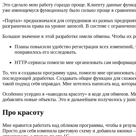
Это сделало мою работу гораздо проще. Клиенту данные функци
уже имеющемуся функционалу было сильно проще в сравнении
«Портал» предназначался для сотрудников из разных предприя
разграничила права на уровне записей. В системе с ограничен
Большое значение в этой разработке имели обмены. Чтобы их 
Планы повысили удобство регистрации всех изменений, 
понравилось его исследовать.
HTTP-сервисы помогли мне организовать сам информацио
То, что я создавала программу одна, помогло мне организовать
последующей доработки. Создавать общие функции для схожих 
такой подход себя оправдал. Мне хотелось написать код, котор
Особенно усердно я «наводила красоту» в коде для обменов. 
добавлять новые объекты. Это в дальнейшем получилось у junio
Про красоту
Мне нравится работать над обликом программы, чтобы в резул
Просто для себя изменила цветовую схему и добавила иконки –