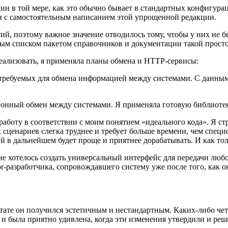
и в той мере, как это обычно бывает в стандартных конфигурац
 с самостоятельным написанием этой упрощенной редакции.
тий, поэтому важное значение отводилось тому, чтобы у них не
ным списком пакетом справочников и документации такой просто
реализовать, я применяла планы обмена и HTTP-сервисы:
требуемых для обмена информацией между системами. С данным 
нный обмен между системами. Я применяла готовую библиотеку 
 работу в соответствии с моим понятием «идеального кода». Я с
сценариев слегка труднее и требует больше времени, чем специ
ый в дальнейшем будет проще и приятнее дорабатывать. И как тол
Мне хотелось создать универсальный интерфейс для передачи л
r-разработчика, сопровождавшего систему уже после того, как о
ьтате он получился эстетичным и нестандартным. Каких-либо че
 и была приятно удивлена, когда эти изменения утвердили и реш