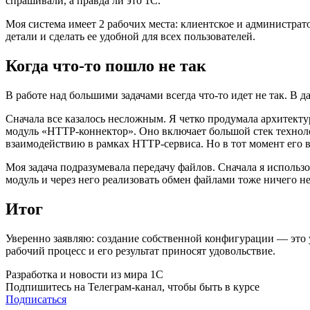
спрашивали, а правда ли это 1С.
Моя система имеет 2 рабочих места: клиентское и администрато
детали и сделать ее удобной для всех пользователей.
Когда что-то пошло не так
В работе над большими задачами всегда что-то идет не так. В
Сначала все казалось несложным. Я четко продумала архитекту
модуль «HTTP-коннектор». Оно включает большой стек техноло
взаимодействию в рамках HTTP-сервиса. Но в тот момент его 
Моя задача подразумевала передачу файлов. Сначала я использ
модуль и через него реализовать обмен файлами тоже ничего не
Итог
Уверенно заявляю: создание собственной конфигурации — это ув
рабочий процесс и его результат приносят удовольствие.
Разработка и новости из мира 1С
Подпишитесь на Телеграм-канал, чтобы быть в курсе
Подписаться