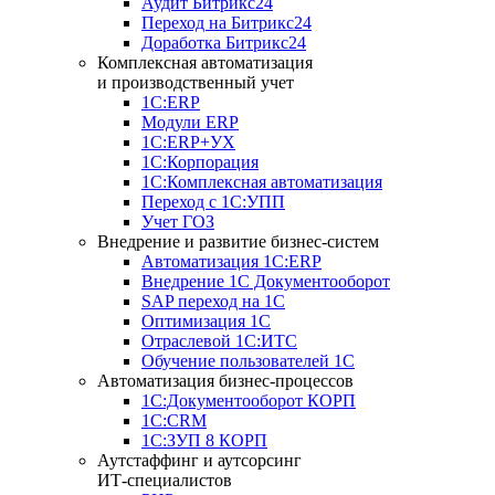
Аудит Битрикс24
Переход на Битрикс24
Доработка Битрикс24
Комплексная автоматизация
и производственный учет
1С:ERP
Модули ERP
1C:ERP+УХ
1С:Корпорация
1С:Комплексная автоматизация
Переход с 1С:УПП
Учет ГОЗ
Внедрение и развитие бизнес-систем
Автоматизация 1С:ERP
Внедрение 1С Документооборот
SAP переход на 1С
Оптимизация 1С
Отраслевой 1С:ИТС
Обучение пользователей 1С
Автоматизация бизнес-процессов
1С:Документооборот КОРП
1С:CRM
1С:ЗУП 8 КОРП
Аутстаффинг и аутсорсинг
ИТ-специалистов