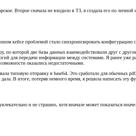
рское. Второе сначала не входило в ТЗ, я создала его по лично
 данном кейсе проблемой стало синхронизировать конфигурацию с
ру, по которой две базы данных взаимодействовали друг с друго
гий для передачи информации между системами. Я ранее уже ра
возможности оказались недостаточными.
овала типовую отправку в base64. Это сработало для обычных pd
 дала. В итоге, потеряв немного время, я решила написать эту ф
лекательно и не страшно, хотя вначале может показаться иначе.