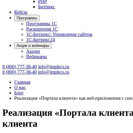
PHP
Битрикс
Кейсы
Программы
Программы 1С
Расширения 1С
1С-Битрикс: Управление сайтом
1С-Битрикс24
Акции и вебинары
Акции
Вебинары
8 (800) 777-38-40
info@implecs.ru
8 (800) 777-38-40
info@implecs.ru
Главная
О нас
Блог
Реализация «Портала клиента» как веб-приложения с си
Реализация «Портала клиента
клиента