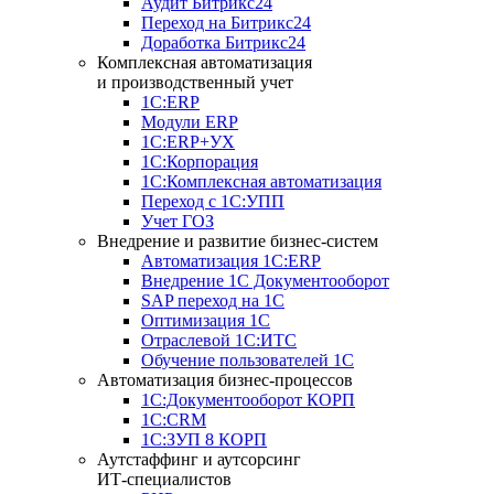
Аудит Битрикс24
Переход на Битрикс24
Доработка Битрикс24
Комплексная автоматизация
и производственный учет
1С:ERP
Модули ERP
1C:ERP+УХ
1С:Корпорация
1С:Комплексная автоматизация
Переход с 1С:УПП
Учет ГОЗ
Внедрение и развитие бизнес-систем
Автоматизация 1С:ERP
Внедрение 1С Документооборот
SAP переход на 1С
Оптимизация 1С
Отраслевой 1С:ИТС
Обучение пользователей 1С
Автоматизация бизнес-процессов
1С:Документооборот КОРП
1С:CRM
1С:ЗУП 8 КОРП
Аутстаффинг и аутсорсинг
ИТ-специалистов