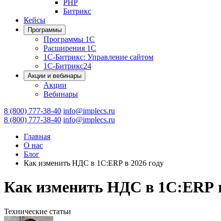
PHP
Битрикс
Кейсы
Программы
Программы 1С
Расширения 1С
1С-Битрикс: Управление сайтом
1С-Битрикс24
Акции и вебинары
Акции
Вебинары
8 (800) 777-38-40
info@implecs.ru
8 (800) 777-38-40
info@implecs.ru
Главная
О нас
Блог
Как изменить НДС в 1С:ERP в 2026 году
Как изменить НДС в 1С:ERP в
Технические статьи