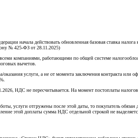
едерации начала действовать обновленная базовая ставка налог
ону № 425-ФЗ от 28.11.2025)
семи компаниями, работающими по общей системе налогооблож
логовых вычетов.
ра/оказания услуги, а не от момента заключения контракта или 
2%.
.01.2026, НДС не пересчитывается. На момент постоплаты налогова
 работы, услуги отгружены после этой даты, то покупатель обяза
сление этой доплаты сумма НДС отдельной строкой не выделяетс