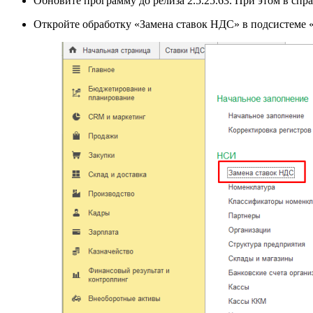
Обновите программу до релиза 2.5.25.63. При этом в сп
Откройте обработку «Замена ставок НДС» в подсистеме