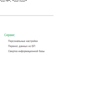
«22%», «22/122»