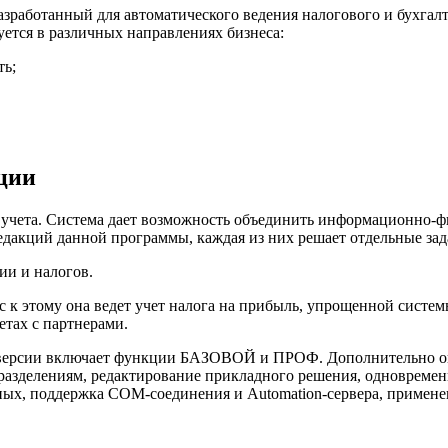
зработанный для автоматического ведения налогового и бухгалте
ется в различных направлениях бизнеса:
ть;
ции
о учета. Система дает возможность объединить информационно-
едакций данной программы, каждая из них решает отдельные зад
и и налогов.
к этому она ведет учет налога на прибыль, упрощенной систе
етах с партнерами.
версии включает функции БАЗОВОЙ и ПРОФ. Дополнительно она 
азделениям, редактирование прикладного решения, одновременн
ых, поддержка COM-соединения и Automation-сервера, применен