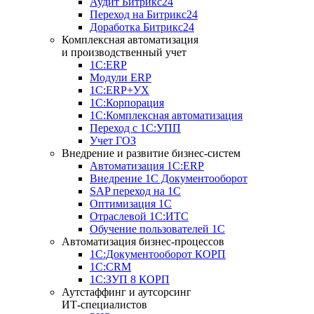
Аудит Битрикс24
Переход на Битрикс24
Доработка Битрикс24
Комплексная автоматизация
и производственный учет
1С:ERP
Модули ERP
1C:ERP+УХ
1С:Корпорация
1С:Комплексная автоматизация
Переход с 1С:УПП
Учет ГОЗ
Внедрение и развитие бизнес-систем
Автоматизация 1С:ERP
Внедрение 1С Документооборот
SAP переход на 1С
Оптимизация 1С
Отраслевой 1С:ИТС
Обучение пользователей 1С
Автоматизация бизнес-процессов
1С:Документооборот КОРП
1С:CRM
1С:ЗУП 8 КОРП
Аутстаффинг и аутсорсинг
ИТ-специалистов