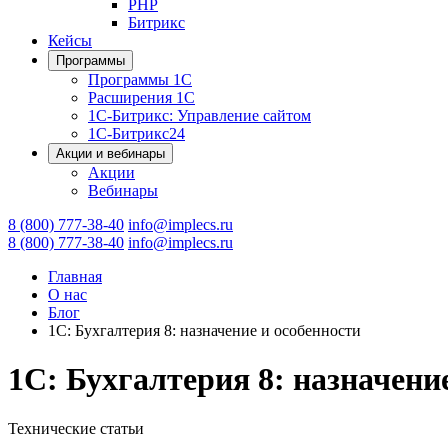
PHP
Битрикс
Кейсы
Программы
Программы 1С
Расширения 1С
1С-Битрикс: Управление сайтом
1С-Битрикс24
Акции и вебинары
Акции
Вебинары
8 (800) 777-38-40
info@implecs.ru
8 (800) 777-38-40
info@implecs.ru
Главная
О нас
Блог
1С: Бухгалтерия 8: назначение и особенности
1С: Бухгалтерия 8: назначени
Технические статьи