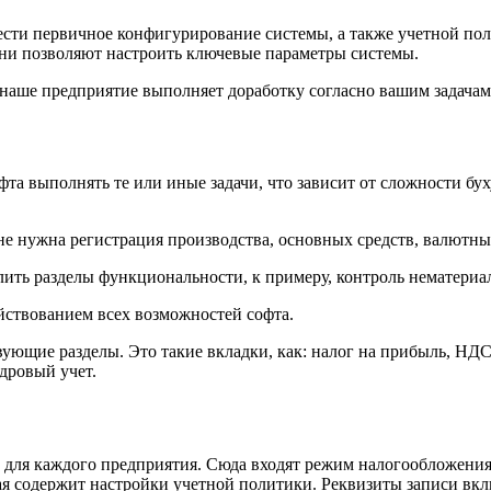
вести первичное конфигурирование системы, а также учетной по
ни позволяют настроить ключевые параметры системы.
наше предприятие выполняет доработку согласно вашим задачам
та выполнять те или иные задачи, что зависит от сложности бу
не нужна регистрация производства, основных средств, валютны
ить разделы функциональности, к примеру, контроль нематериа
йствованием всех возможностей софта.
ющие разделы. Это такие вкладки, как: налог на прибыль, НДС,
адровый учет.
 для каждого предприятия. Сюда входят режим налогообложения
рая содержит настройки учетной политики. Реквизиты записи вк