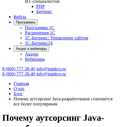
ИТ-специалистов
PHP
Битрикс
Кейсы
Программы
Программы 1С
Расширения 1С
1С-Битрикс: Управление сайтом
1С-Битрикс24
Акции и вебинары
Акции
Вебинары
8 (800) 777-38-40
info@implecs.ru
8 (800) 777-38-40
info@implecs.ru
Главная
О нас
Блог
Почему аутсорсинг Java-разработчиков становится
все более популярным
Почему аутсорсинг Java-