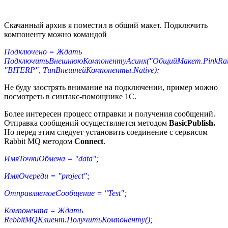
Скачанный архив я поместил в общий макет. Подключить
компоненту можно командой
Подключено = Ждать
ПодключитьВнешнююКомпонентуАсинх("ОбщийМакет.PinkRab
"BITERP", ТипВнешнейКомпоненты.Native);
Не буду заострять внимание на подключении, пример можно
посмотреть в синтакс-помощнике 1С.
Более интересен процесс отправки и получения сообщений.
Отправка сообщений осуществляется методом
BasicPublish.
Но перед этим следует установить соединение с сервисом
Rabbit MQ методом
Connect
.
ИмяТочкиОбмена = "data";
ИмяОчереди = "project";
ОтправляемоеСообщение = "Test";
Компонента = Ждать
RebbitMQКлиент.ПолучитьКомпоненту();