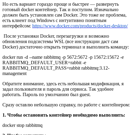
Но есть вариант гораздо проще и быстрее — развернуть
готовый docker контейнер. Так и поступим. Изначально
должен быть установлен сам Docker. Это тоже не проблема,
есть клиент под Windows с интуитивно понятным
интерфейсом:
https://www.docker.com/products/docker-desktop/
После установки Docker, перезагрузки и возможно
обновления подсистемы WSL (все инструкции даст сам
Docker) достаточно открыть терминал и выполнить команду:
docker run -d --name rabbitmq -p 5672:5672 -p 15672:15672 -e
RABBITMQ_DEFAULT_USER=rabbit -e
RABBITMQ_DEFAULT_PASS=rabbit rabbitmq:3.12-
management
Обратите внимание, здесь есть небольшая модификация, я
задал пользователя и пароль для сервиса. Так удобнее
работать. Пароль по умолчанию был guest.
Сразу оставлю небольшую справку, по работе с контейнером:
1. Чтобы остановить контейнер необходимо выполнить:
docker stop rabbitmq