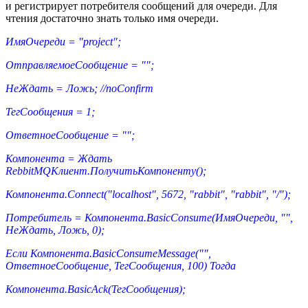
и регистрирует потребителя сообщений для очереди. Для
чтения достаточно знать только имя очереди.
ИмяОчереди = "project";
ОтправляемоеСообщение = "";
НеЖдать = Ложь; //noConfirm
ТегСообщения = 1;
ОтветноеСообщение = "";
Компонента = Ждать
RebbitMQКлиент.ПолучитьКомпоненту();
Компонента.Connect("localhost", 5672, "rabbit", "rabbit", "/");
Потребитель = Компонента.BasicConsume(ИмяОчереди, "",
НеЖдать, Ложь, 0);
Если Компонента.BasicConsumeMessage("",
ОтветноеСообщение, ТегСообщения, 100) Тогда
Компонента.BasicAck(ТегСообщения);