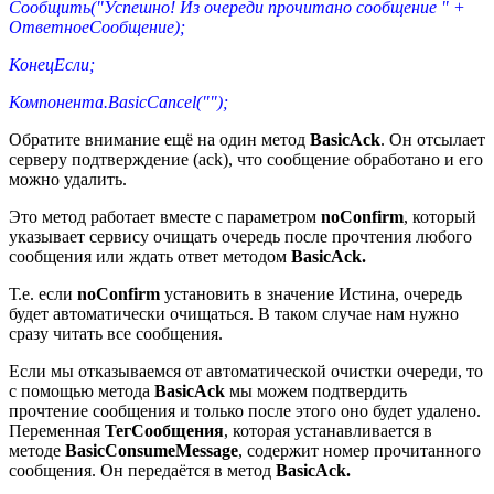
Сообщить("Успешно! Из очереди прочитано сообщение " +
ОтветноеСообщение);
КонецЕсли;
Компонента.BasicCancel("");
Обратите внимание ещё на один метод
BasicAck
. Он отсылает
серверу подтверждение (ack), что сообщение обработано и его
можно удалить.
Это метод работает вместе с параметром
noConfirm
, который
указывает сервису очищать очередь после прочтения любого
сообщения или ждать ответ методом
BasicAck.
Т.е. если
noConfirm
установить в значение Истина, очередь
будет автоматически очищаться. В таком случае нам нужно
сразу читать все сообщения.
Если мы отказываемся от автоматической очистки очереди, то
с помощью метода
BasicAck
мы можем подтвердить
прочтение сообщения и только после этого оно будет удалено.
Переменная
ТегСообщения
, которая устанавливается в
методе
BasicConsumeMessage
, содержит номер прочитанного
сообщения. Он передаётся в метод
BasicAck.