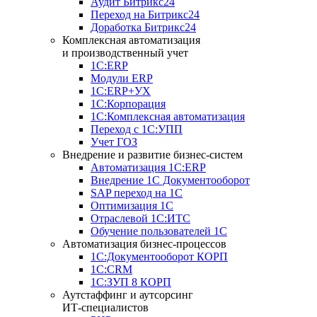
Аудит Битрикс24
Переход на Битрикс24
Доработка Битрикс24
Комплексная автоматизация
и производственный учет
1С:ERP
Модули ERP
1C:ERP+УХ
1С:Корпорация
1С:Комплексная автоматизация
Переход с 1С:УПП
Учет ГОЗ
Внедрение и развитие бизнес-систем
Автоматизация 1С:ERP
Внедрение 1С Документооборот
SAP переход на 1С
Оптимизация 1С
Отраслевой 1С:ИТС
Обучение пользователей 1С
Автоматизация бизнес-процессов
1С:Документооборот КОРП
1С:CRM
1С:ЗУП 8 КОРП
Аутстаффинг и аутсорсинг
ИТ-специалистов