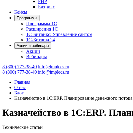
PHP
Битрикс
Кейсы
Программы
Программы 1С
Расширения 1С
1С-Битрикс: Управление сайтом
1С-Битрикс24
Акции и вебинары
Акции
Вебинары
8 (800) 777-38-40
info@implecs.ru
8 (800) 777-38-40
info@implecs.ru
Главная
О нас
Блог
Казначейство в 1С:ERP. Планирование денежного потока
Казначейство в 1С:ERP. План
Технические статьи