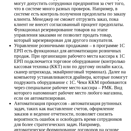
могут допустить сотрудники предприятия за счет того,
что в системе много разных проверок. Например, в
системе есть контроль получения предоплаты по заказу
клиента. Менеджер не сможет отгрузить заказ, пока
клиент не внесет согласованный процент предоплаты.
Функционал резервирование товаров на этапе
управления заказами не позволит продать товар,
который зарезервирован для другого покупателя.
Управление розничными продажами – в программе 1С
ЕРП есть функционал для автоматизации розничных
продаж. При организации рабочего места кассира к 1С
ЕРП подключается торговое оборудование (контролько
кассовая техника (ККТ) или по другому онлайн касса,
сканер штрихкода, эквайринговый терминал). Далее на
компьютер устанавливаются драйвера, которые помогут
подружить оборудование с 1С. Чеки ККМ пробиваются
через специальное рабочее место кассира – РМК. Вид
которого напоминает рабочее место любого магазина,
если он автоматизирован.
Автоматизация процессов - автоматизация рутинных
задач, таких как выставление счетов, оформление
заказов и ведение отчетности, позволяет снизить
вероятность ошибок и освободить время сотрудников
для более стратегических задач. Например,
автоматическое формирование договоров на основе