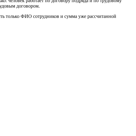
ко: человек работает по договору подряда и по трудовому
трудовым договором.
есть только ФИО сотрудников и сумма уже рассчитанной