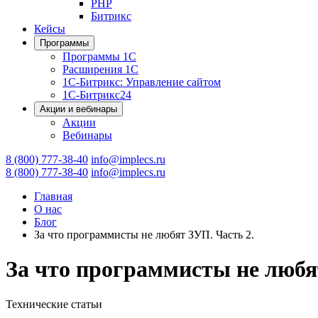
PHP
Битрикс
Кейсы
Программы
Программы 1С
Расширения 1С
1С-Битрикс: Управление сайтом
1С-Битрикс24
Акции и вебинары
Акции
Вебинары
8 (800) 777-38-40
info@implecs.ru
8 (800) 777-38-40
info@implecs.ru
Главная
О нас
Блог
За что программисты не любят ЗУП. Часть 2.
За что программисты не любя
Технические статьи