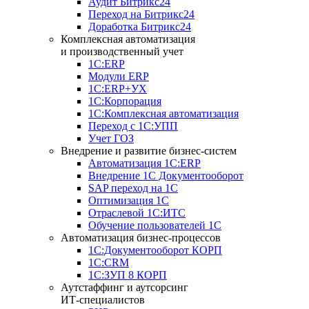
Аудит Битрикс24
Переход на Битрикс24
Доработка Битрикс24
Комплексная автоматизация
и производственный учет
1С:ERP
Модули ERP
1C:ERP+УХ
1С:Корпорация
1С:Комплексная автоматизация
Переход с 1С:УПП
Учет ГОЗ
Внедрение и развитие бизнес-систем
Автоматизация 1С:ERP
Внедрение 1С Документооборот
SAP переход на 1С
Оптимизация 1С
Отраслевой 1С:ИТС
Обучение пользователей 1С
Автоматизация бизнес-процессов
1С:Документооборот КОРП
1С:CRM
1С:ЗУП 8 КОРП
Аутстаффинг и аутсорсинг
ИТ-специалистов