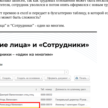
олько записей, так как трудовых отношений может быть несколь
естителя, сотрудник уволился и потом опять оформился с новым 
 премию в excel и передает в бухгалтерию таблицу, в которой 
м может быть сложность?
ца” и “Сотрудники” - один ко многим.