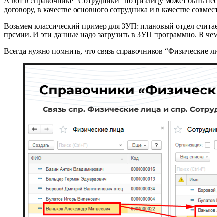
А вот в справочнике “Сотрудники” по физлицу может быть неск
договору, в качестве основного сотрудника и в качестве совм
Возьмем классический пример для ЗУП: плановый отдел считает
премии. И эти данные надо загрузить в ЗУП программно. В че
Всегда нужно помнить, что связь справочников “Физические ли